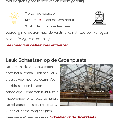
over de grens, goed te bereiken en enorm gezellig.
Tip van de redactie:
Met de
trein
naar de Kerstmarkt
Wist u dat u momenteel heel
voordelig met de trein naar de kerstmarkt in Antwerpen kunt gaan.
Al vanaf €29,- met de Thalys !
Lees meer over de trein naar Antwerpen
Leuk: Schaatsen op de Groenplaats
De kerstmarkt van Antwerpen
heeft het allemaal. Ook heel leuk
als uitje voor het hele gezin. Voor
de kids is er een ijsbaan
aangelegd. Schaatsen kunt u zelf
meebrengen of ter plaatse huren.
De schaatsbaan is best serieus. U
kunt hier prima rondjes rijden.
Meer weten? Lees verder op
Schaatsen op de Groenplaats